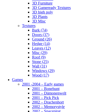
3D Furniture
3D Gameready Textures
3D high poly
3D Plants
3D Misc
Textures
Bark (74)
Doors (37)
Ground (26)
Hedge (14)
Leaves (12)
Misc (29)
Roof (9)
Stone (25)
Wall (31)
Windows (29)
Wood (17)
Games
2001 -2004 – Early games
2001 – Bonehunt
2001 – Dämonenwelt
2001 – Pick Pick
2002 – Drachenhort
2002 – Memorystyle
2002 – Spacepirat