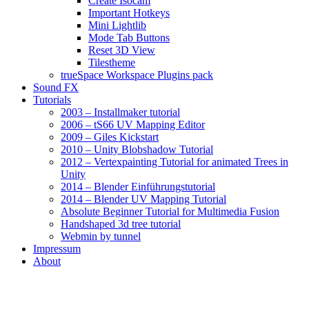
Create Isocam
Important Hotkeys
Mini Lightlib
Mode Tab Buttons
Reset 3D View
Tilestheme
trueSpace Workspace Plugins pack
Sound FX
Tutorials
2003 – Installmaker tutorial
2006 – tS66 UV Mapping Editor
2009 – Giles Kickstart
2010 – Unity Blobshadow Tutorial
2012 – Vertexpainting Tutorial for animated Trees in
Unity
2014 – Blender Einführungstutorial
2014 – Blender UV Mapping Tutorial
Absolute Beginner Tutorial for Multimedia Fusion
Handshaped 3d tree tutorial
Webmin by tunnel
Impressum
About