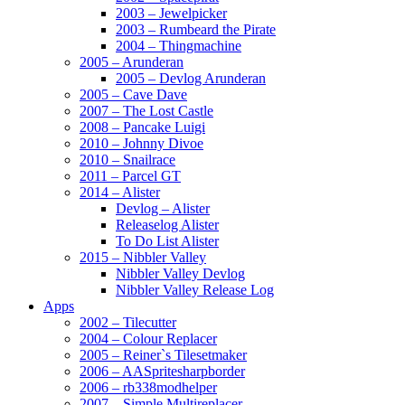
2003 – Jewelpicker
2003 – Rumbeard the Pirate
2004 – Thingmachine
2005 – Arunderan
2005 – Devlog Arunderan
2005 – Cave Dave
2007 – The Lost Castle
2008 – Pancake Luigi
2010 – Johnny Divoe
2010 – Snailrace
2011 – Parcel GT
2014 – Alister
Devlog – Alister
Releaselog Alister
To Do List Alister
2015 – Nibbler Valley
Nibbler Valley Devlog
Nibbler Valley Release Log
Apps
2002 – Tilecutter
2004 – Colour Replacer
2005 – Reiner`s Tilesetmaker
2006 – AASpritesharpborder
2006 – rb338modhelper
2007 – Simple Multireplacer