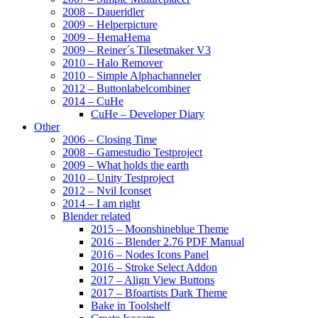
2008 – Daueridler
2009 – Helperpicture
2009 – HemaHema
2009 – Reiner´s Tilesetmaker V3
2010 – Halo Remover
2010 – Simple Alphachanneler
2012 – Buttonlabelcombiner
2014 – CuHe
CuHe – Developer Diary
Other
2006 – Closing Time
2008 – Gamestudio Testproject
2009 – What holds the earth
2010 – Unity Testproject
2012 – Nvil Iconset
2014 – I am right
Blender related
2015 – Moonshineblue Theme
2016 – Blender 2.76 PDF Manual
2016 – Nodes Icons Panel
2016 – Stroke Select Addon
2017 – Align View Buttons
2017 – Bfoartists Dark Theme
Bake in Toolshelf